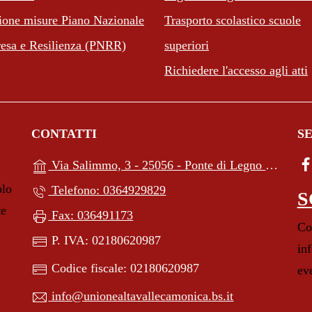
ione misure Piano Nazionale
Trasporto scolastico scuole
resa e Resilienza (PNRR)
superiori
Richiedere l'accesso agli atti
CONTATTI
SE
(apr
Via Salimmo, 3 - 25056 - Ponte di Legno (BS)
olo
Telefono: 0364929829
S
te
Fax: 036491173
Con
P. IVA: 02180620987
in
Codice fiscale: 02180620987
ev
info@unionealtavallecamonica.bs.it