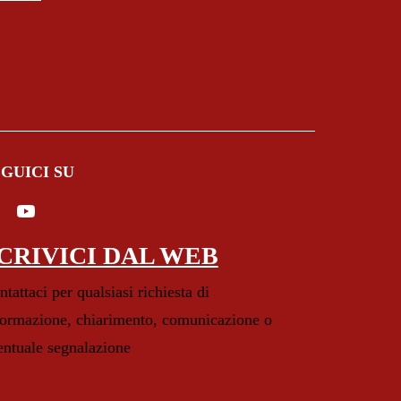
GUICI SU
e in un'altra scheda).
CRIVICI DAL WEB
tattaci per qualsiasi richiesta di
formazione, chiarimento, comunicazione o
entuale segnalazione