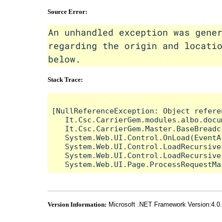
Source Error:
An unhandled exception was gene
regarding the origin and locati
below.
Stack Trace:
[NullReferenceException: Object refere
   It.Csc.CarrierGem.modules.albo.docu
   It.Csc.CarrierGem.Master.BaseBreadc
   System.Web.UI.Control.OnLoad(EventA
   System.Web.UI.Control.LoadRecursive(
   System.Web.UI.Control.LoadRecursive(
Version Information:
Microsoft .NET Framework Version:4.0