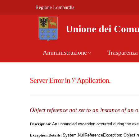
Vai al contenuto principale
(apre in un'altra scheda).
Regione Lombardia
Unione dei Comuni dell'Alta Valle Camonica
Unione dei Comun
Amministrazione
Trasparenza
Server Error in '/' Application.
Object reference not set to an instance of an o
Description:
An unhandled exception occurred during the execu
Exception Details:
System.NullReferenceException: Object ref