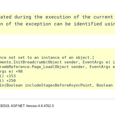
rated during the execution of the current
on of the exception can be identified usi
nce not set to an instance of an object.]

mento.InitBreadcrumb(Object sender, EventArgs e) i
rumbReference.Page_Load(Object sender, EventArgs e
rgs e) +98

) +153

) +250

.30319; ASP.NET Version:4.8.4762.0