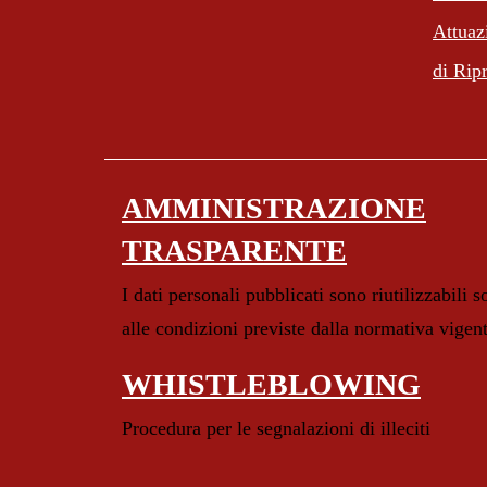
Attuaz
di Rip
AMMINISTRAZIONE
TRASPARENTE
I dati personali pubblicati sono riutilizzabili s
alle condizioni previste dalla normativa vigen
WHISTLEBLOWING
Procedura per le segnalazioni di illeciti