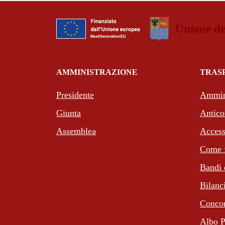
Unione de
AMMINISTRAZIONE
TRAS
Presidente
Ammini
Giunta
Antico
Assemblea
Access
Come f
Bandi 
Bilanc
Concor
Albo P