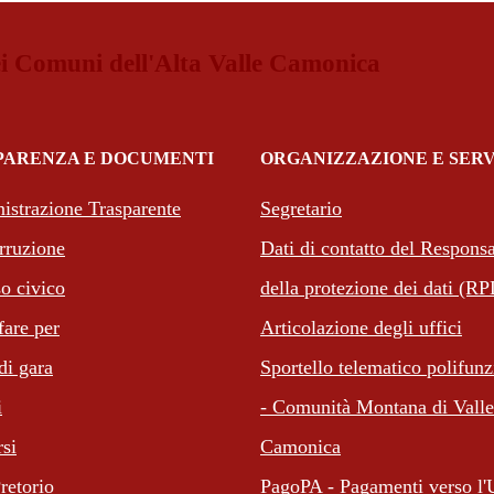
i Comuni dell'Alta Valle Camonica
PARENZA E DOCUMENTI
ORGANIZZAZIONE E SERV
strazione Trasparente
Segretario
rruzione
Dati di contatto del Responsa
o civico
della protezione dei dati (R
are per
Articolazione degli uffici
di gara
Sportello telematico polifunz
i
- Comunità Montana di Valle
(apre in un'altra sc
si
Camonica
retorio
PagoPA - Pagamenti verso l'