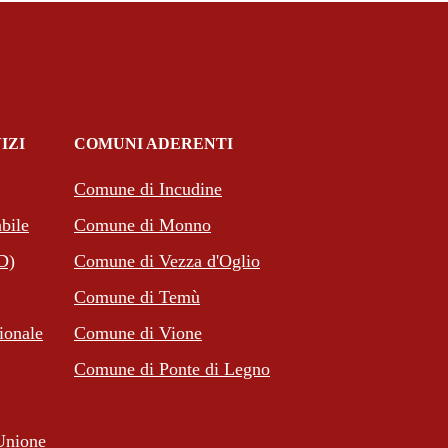
IZI
COMUNI ADERENTI
(apre in un'altra scheda).
Comune di Incudine
(apre in un'altra scheda).
bile
Comune di Monno
(apre in un'altra scheda).
PD)
Comune di Vezza d'Oglio
(apre in un'altra scheda).
Comune di Temù
(apre in un'altra scheda).
ionale
Comune di Vione
(apre in un'altra scheda).
Comune di Ponte di Legno
heda).
(apre in un'altra scheda).
Unione