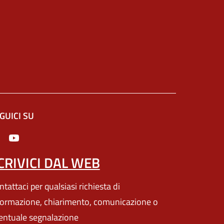
eda).
GUICI SU
e in un'altra scheda).
CRIVICI DAL WEB
tattaci per qualsiasi richiesta di
formazione, chiarimento, comunicazione o
entuale segnalazione