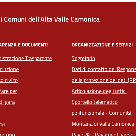
i Comuni dell'Alta Valle Camonica
ARENZA E DOCUMENTI
ORGANIZZAZIONE E SERVIZI
strazione Trasparente
Segretario
rruzione
Dati di contatto del Respons
o civico
della protezione dei dati (R
are per
Articolazione degli uffici
di gara
Sportello telematico
polifunzionale - Comunità
si
Montana di Valle Camonica
retorio
PagoPA - Pagamenti verso