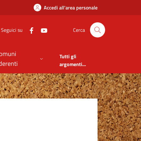
i Comuni dell'Alta V
Accedi all'area personale
Seguici su
Cerca
omuni
Tutti gli
derenti
argomenti...