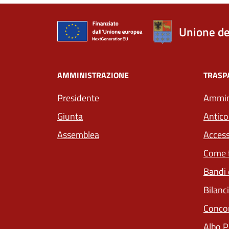
Unione de
AMMINISTRAZIONE
TRASP
Presidente
Ammini
Giunta
Antico
Assemblea
Access
Come f
Bandi 
Bilanci
Concor
Albo P