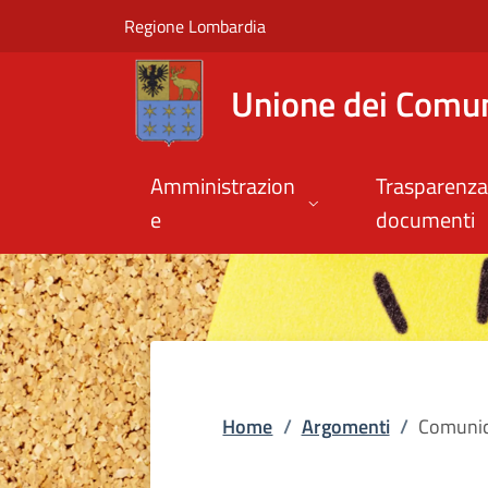
Comunicazione istit
Vai al contenuto principale
(apre in un'altra scheda).
Regione Lombardia
Unione dei Comuni
Amministrazion
Trasparenza
e
documenti
Home
/
Argomenti
/
Comunica