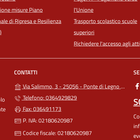
(apre in un'altra sch
ione misure Piano
l'Unione
ale di Ripresa e Resilienza
Trasporto scolastico scuole
)
superiori
Richiedere l'accesso agli atti
CONTATTI
SE
(apr
Via Salimmo, 3 - 25056 - Ponte di Legno (BS)
Telefono: 0364929829
S
olo
Fax: 036491173
nte
Con
P. IVA: 02180620987
in
Codice fiscale: 02180620987
ev