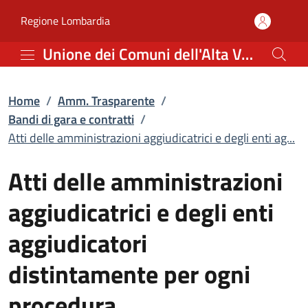
Atti delle amministrazio
Vai al contenuto principale
(apre in un'altra scheda).
Regione Lombardia
Unione dei Comuni dell'Alta Valle Camonica
Home
/
Amm. Trasparente
/
Bandi di gara e contratti
/
Atti delle amministrazioni aggiudicatrici e degli enti ag...
Atti delle amministrazioni
aggiudicatrici e degli enti
aggiudicatori
distintamente per ogni
procedura