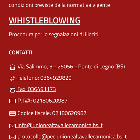
condizioni previste dalla normativa vigente
WHISTLEBLOWING
Procedura per le segnalazioni di illeciti
CONTATTI
(apre 
Via Salimmo, 3 - 25056 - Ponte di Legno (BS)
Telefono: 0364929829
Fax: 036491173
P. IVA: 02180620987
Codice fiscale: 02180620987
info@unionealtavallecamonica.bs.it
protocollo@pec.unionealtavallecamonica.bs.it